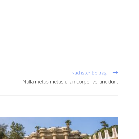
igula. Nulla ut felis in purus aliquam imperdiet. Maecenas
ger nec odio. Praesent libero. Sed cursus ante dapibus
Nächster Beitrag
Nulla metus metus ullamcorper vel tincidunt