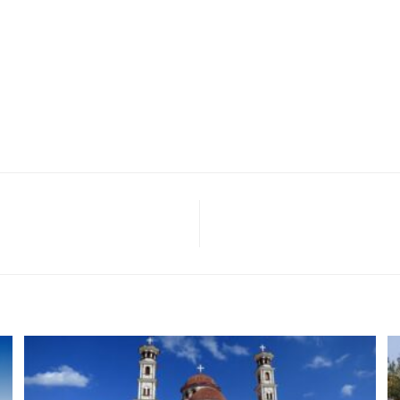
t, neque. Nullam mauris orci, aliquet et, iaculis et, viverra vitae, l
tor. Lorem ipsum dolor sit amet, consectetur adipiscing elit. Inte
iet. Duis sagittis ipsum.