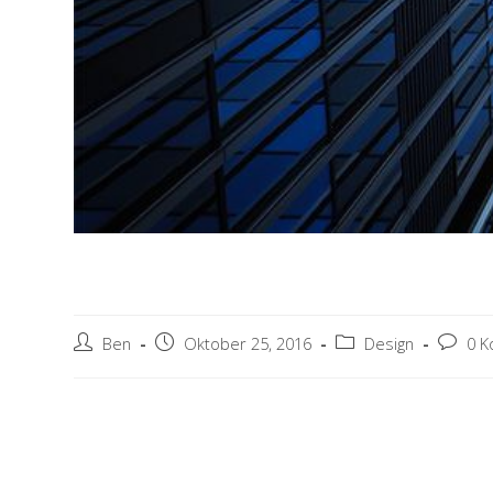
Quis Ligula Lacinia Al
Beitrags-
Beitrag
Beitrags-
Beitrag
Ben
Oktober 25, 2016
Design
0 
Autor:
veröffentlicht:
Kategorie:
Kommen
Lorem ipsum dolor sit amet, consectetur adipiscing elit
Duis sagittis ipsum. Praesent mauris. Fusce nec tellus 
per conubia nostra, per inceptos himenaeos.