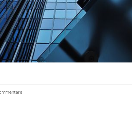
iquet Mauris Ipsum
s-
Kommentare
tare:
. Integer nec odio. Praesent libero. Sed cursus ante dapibus diam
sed augue semper porta. Mauris massa. Vestibulum lacinia arcu eget