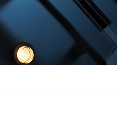
. Sed nisi. Nulla quis sem at nibh elementum imperdiet.
 nulla. Class aptent taciti sociosqu ad litora torquent